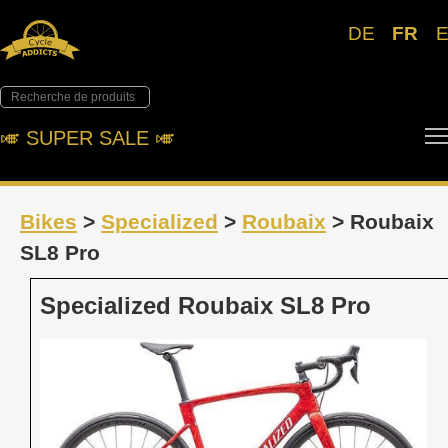
DE
FR
🎺︎ SUPER SALE 🎺︎
Bikes
>
Specialized
>
Roubaix
> Roubaix
SL8 Pro
Specialized Roubaix SL8 Pro