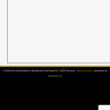
© 2026 by CycleAddicts, Boulevard Carl-Vogt 44, 1205 Geneva -
Get in touch!
- powered by
stromvelo.ch