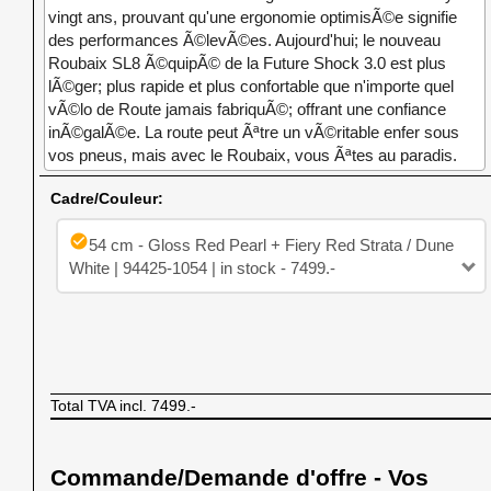
vingt ans, prouvant qu'une ergonomie optimisÃ©e signifie
des performances Ã©levÃ©es. Aujourd'hui; le nouveau
Roubaix SL8 Ã©quipÃ© de la Future Shock 3.0 est plus
lÃ©ger; plus rapide et plus confortable que n'importe quel
vÃ©lo de Route jamais fabriquÃ©; offrant une confiance
inÃ©galÃ©e. La route peut Ãªtre un vÃ©ritable enfer sous
vos pneus, mais avec le Roubaix, vous Ãªtes au paradis.
Cadre/Couleur:
check_circle
54 cm - Gloss Red Pearl + Fiery Red Strata / Dune
White | 94425-1054 | in stock - 7499.-
Total TVA incl.
7499.-
Commande/Demande d'offre - Vos