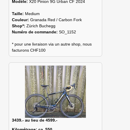
Modèle:
X20 Pinion 9G Urban CF 2024
Taille:
Medium
Couleur:
Granada Red / Carbon Fork
Shop*:
Zürich Buchegg
Numéro de commande:
SO_1152
* pour une livraison via un autre shop, nous
facturons CHF100
3439.- au lieu de 4599.-
Kilométrage:
ca. 550