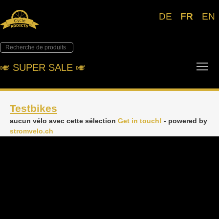
DE
FR
EN
Tog
🎺︎ SUPER SALE 🎺︎
Testbikes
aucun vélo avec cette sélection
Get in touch!
- powered by
stromvelo.ch