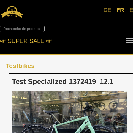
DE
FR
🎺︎ SUPER SALE 🎺︎
Testbikes
Test Specialized 1372419_12.1