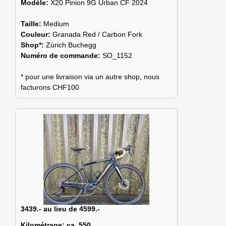
Modèle:
X20 Pinion 9G Urban CF 2024
Taille:
Medium
Couleur:
Granada Red / Carbon Fork
Shop*:
Zürich Buchegg
Numéro de commande:
SO_1152
* pour une livraison via un autre shop, nous
facturons CHF100
3439.- au lieu de 4599.-
Kilométrage:
ca. 550