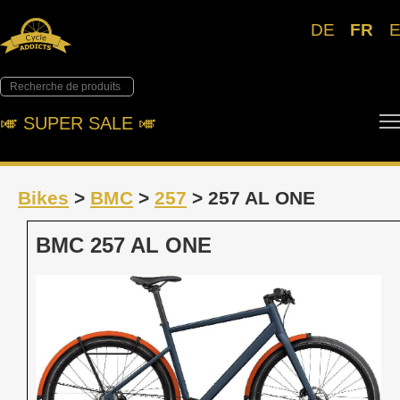
DE
FR
🎺︎ SUPER SALE 🎺︎
Bikes
>
BMC
>
257
> 257 AL ONE
BMC 257 AL ONE