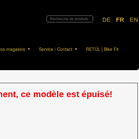
DE
FR
EN
os magasins
Service / Contact
RETÜL | Bike Fit
nt, ce modèle est épuisé!