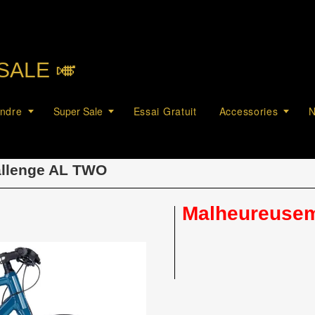
SALE 🎺︎
endre
Super Sale
Essai Gratuit
Accessories
N
llenge AL TWO
Malheureuseme