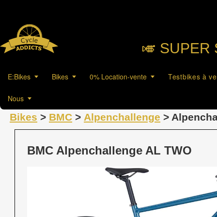
🎺︎ SUPER 
E:Bikes
Bikes
0% Location-vente
Testbikes à v
Nous
Bikes
>
BMC
>
Alpenchallenge
> Alpencha
BMC Alpenchallenge AL TWO