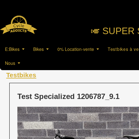
🎺︎ SUPER 
E:Bikes
Bikes
0% Location-vente
Testbikes à v
Nous
Testbikes
Test Specialized 1206787_9.1