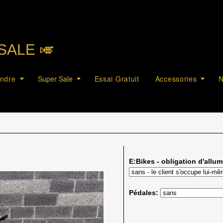
SALE 🎺︎
endre
Super Sale
Essai Gratuit
Accessories
N
E:Bikes - obligation d'allum
Pédales: