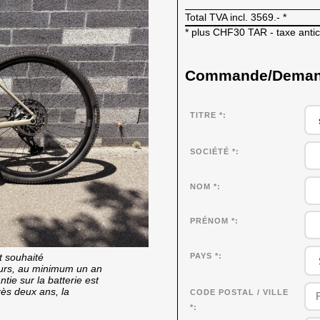
Total TVA incl.
3569.-
*
* plus CHF30 TAR - taxe anti
Commande/Demande
TITRE *
SOCIÉTÉ
*
NOM
*
PRÉNOM
*
t souhaité
PAYS *
cours, au minimum un an
tie sur la batterie est
rès deux ans, la
CODE POSTAL / VILLE
*