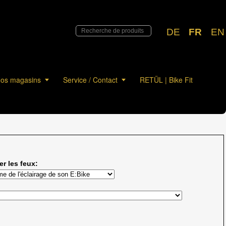
DE
FR
EN
os magasins
Service / Contact
RETÜL | Bike Fit
er les feux: