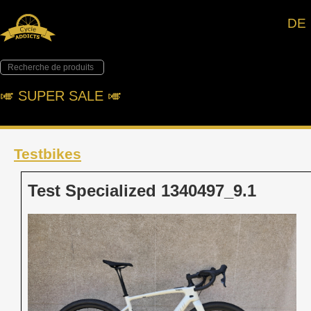
DE
🎺︎ SUPER SALE 🎺︎
Testbikes
Test Specialized 1340497_9.1