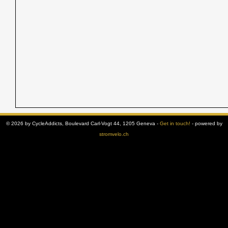
© 2026 by CycleAddicts, Boulevard Carl-Vogt 44, 1205 Geneva -
Get in touch!
- powered by
stromvelo.ch