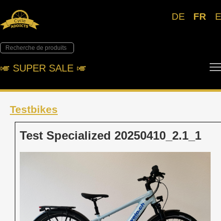
DE
FR
🎺︎ SUPER SALE 🎺︎
Testbikes
Test Specialized 20250410_2.1_1