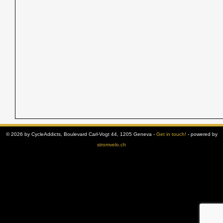
© 2026 by CycleAddicts, Boulevard Carl-Vogt 44, 1205 Geneva -
Get in touch!
- powered by
stromvelo.ch