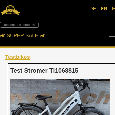
DE
FR
🎺︎ SUPER SALE 🎺︎
Testbikes
Test Stromer TI1068815