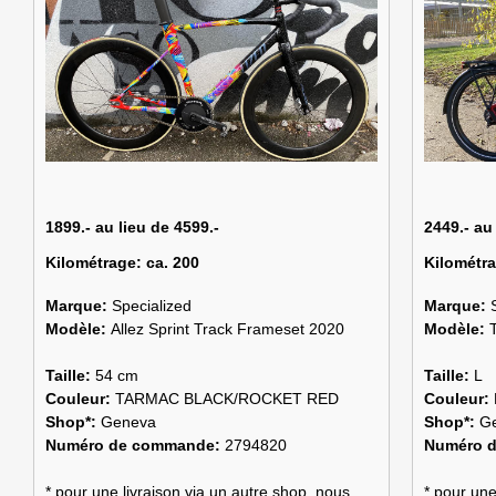
1899.- au lieu de 4599.-
2449.- au
Kilométrage:
ca. 200
Kilométr
Marque:
Specialized
Marque:
Modèle:
Allez Sprint Track Frameset 2020
Modèle:
Taille:
54 cm
Taille:
L
Couleur:
TARMAC BLACK/ROCKET RED
Couleur:
Shop*:
Geneva
Shop*:
G
Numéro de commande:
2794820
Numéro 
* pour une livraison via un autre shop, nous
* pour une