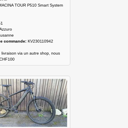
MACINA TOUR P510 Smart System
51
Azzuro
ausanne
de commande:
KV230110942
 livraison via un autre shop, nous
s CHF100