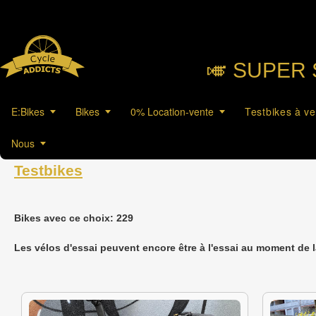
🎺︎ SUPER 
E:Bikes
Bikes
0% Location-vente
Testbikes à v
Nous
Testbikes
Bikes avec ce choix: 229
Les vélos d'essai peuvent encore être à l'essai au moment de 