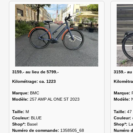
3159.- au lieu de 5799.-
3159.- au
Kilométrage:
ca. 1223
Kilométr
Marque:
BMC
Marque:
Modèle:
257 AMP AL ONE ST 2023
Modèle:
Taille:
M
Taille:
47
Couleur:
BLUE
Couleur:
Shop*:
Basel
Shop*:
L
Numéro de commande:
1358505_68
Numéro 