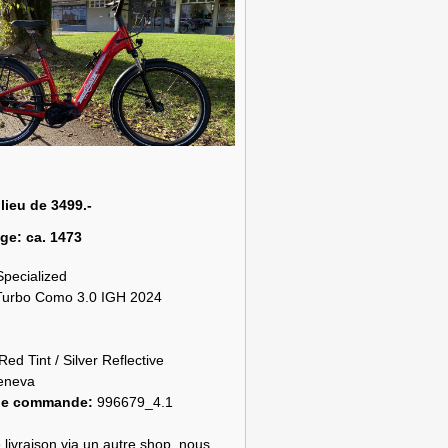
 lieu de 3499.-
age:
ca. 1473
Specialized
Turbo Como 3.0 IGH 2024
Red Tint / Silver Reflective
eneva
de commande:
996679_4.1
 livraison via un autre shop, nous