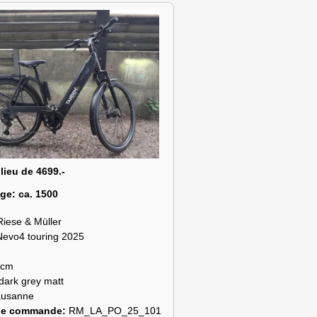
 lieu de 4699.-
age:
ca. 1500
Riese & Müller
Nevo4 touring 2025
 cm
dark grey matt
ausanne
de commande:
RM_LA_PO_25_101