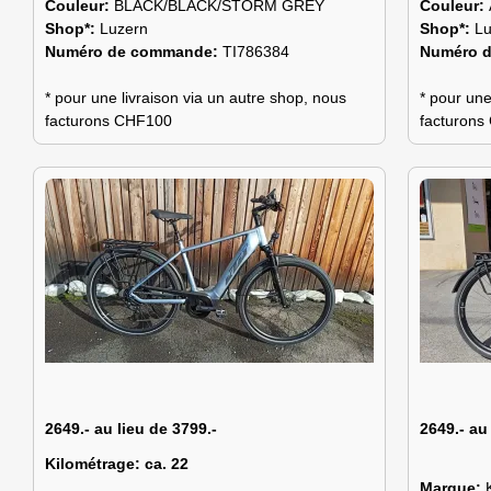
Couleur:
BLACK/BLACK/STORM GREY
Couleur:
Shop*:
Luzern
Shop*:
Lu
Numéro de commande:
TI786384
Numéro 
* pour une livraison via un autre shop, nous
* pour une
facturons CHF100
facturon
2649.- au lieu de 3799.-
2649.- au
Kilométrage:
ca. 22
Marque: