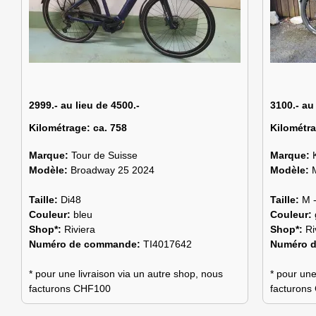
2999.- au lieu de 4500.-
3100.- au
Kilométrage:
ca. 758
Kilométr
Marque:
Tour de Suisse
Marque:
Modèle:
Broadway 25 2024
Modèle:
Taille:
Di48
Taille:
M 
Couleur:
bleu
Couleur:
Shop*:
Riviera
Shop*:
Ri
Numéro de commande:
TI4017642
Numéro 
* pour une livraison via un autre shop, nous
* pour une
facturons CHF100
facturon