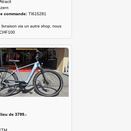
Atracit
zern
de commande:
TI615281
 livraison via un autre shop, nous
s CHF100
 lieu de 3799.-
KTM