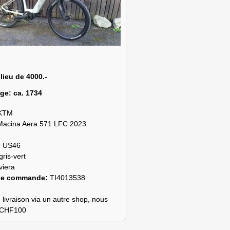
 lieu de 4000.-
age:
ca. 1734
KTM
Macina Aera 571 LFC 2023
- US46
gris-vert
viera
de commande:
TI4013538
 livraison via un autre shop, nous
s CHF100