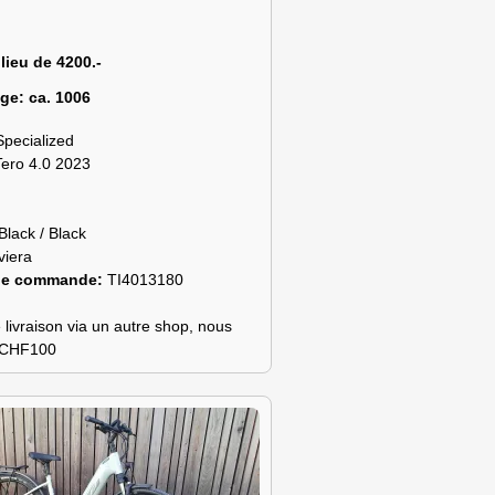
 lieu de 4200.-
age:
ca. 1006
Specialized
Tero 4.0 2023
Black / Black
viera
de commande:
TI4013180
 livraison via un autre shop, nous
s CHF100