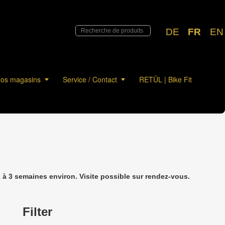
DE
FR
EN
os magasins
Service / Contact
RETÜL | Bike Fit
à 3 semaines environ. Visite possible sur rendez-vous.
Filter