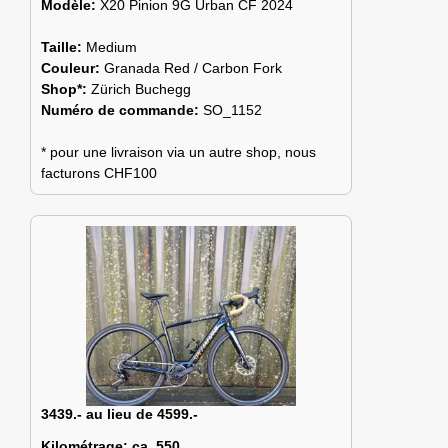
Modèle:
X20 Pinion 9G Urban CF 2024
Taille:
Medium
Couleur:
Granada Red / Carbon Fork
Shop*:
Zürich Buchegg
Numéro de commande:
SO_1152
* pour une livraison via un autre shop, nous
facturons CHF100
3439.- au lieu de 4599.-
Kilométrage:
ca. 550