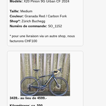
Modèle:
X20 Pinion 9G Urban CF 2024
Taille:
Medium
Couleur:
Granada Red / Carbon Fork
Shop*:
Zürich Buchegg
Numéro de commande:
SO_1152
* pour une livraison via un autre shop, nous
facturons CHF100
3439.- au lieu de 4599.-
Kilométrage:
ca. 550