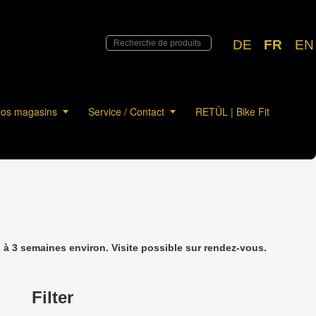
DE
FR
EN
os magasins
Service / Contact
RETÜL | Bike Fit
à 3 semaines environ. Visite possible sur rendez-vous.
Filter