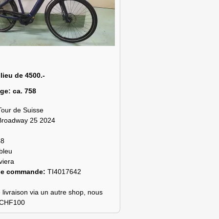
 lieu de 4500.-
age:
ca. 758
Tour de Suisse
Broadway 25 2024
48
bleu
viera
de commande:
TI4017642
 livraison via un autre shop, nous
s CHF100