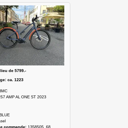
 lieu de 5799.-
age:
ca. 1223
BMC
257 AMP AL ONE ST 2023
BLUE
sel
de commande:
1358505_68