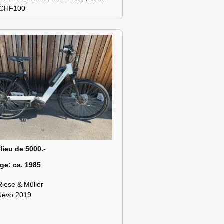
s CHF100
 lieu de 5000.-
age:
ca. 1985
Riese & Müller
Nevo 2019