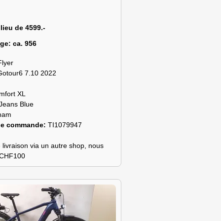
 lieu de 4599.-
age:
ca. 956
Flyer
Gotour6 7.10 2022
mfort XL
Jeans Blue
ham
de commande:
TI1079947
 livraison via un autre shop, nous
s CHF100