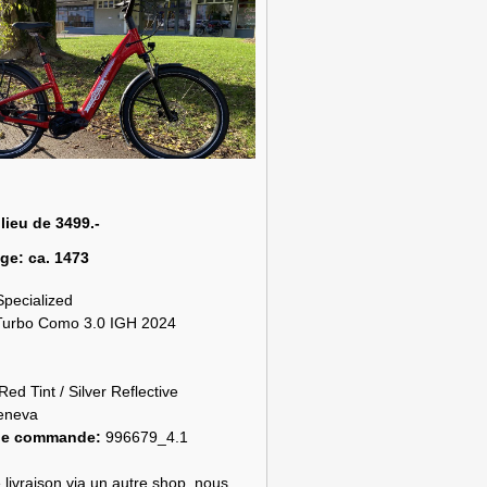
 lieu de 3499.-
age:
ca. 1473
Specialized
Turbo Como 3.0 IGH 2024
Red Tint / Silver Reflective
eneva
de commande:
996679_4.1
 livraison via un autre shop, nous