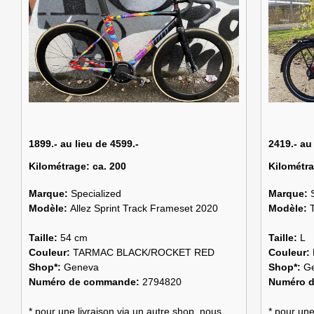
1899.- au lieu de 4599.-
2419.- au
Kilométrage:
ca. 200
Kilométr
Marque:
Specialized
Marque:
Modèle:
Allez Sprint Track Frameset 2020
Modèle:
Taille:
54 cm
Taille:
L
Couleur:
TARMAC BLACK/ROCKET RED
Couleur:
Shop*:
Geneva
Shop*:
G
Numéro de commande:
2794820
Numéro 
* pour une livraison via un autre shop, nous
* pour une