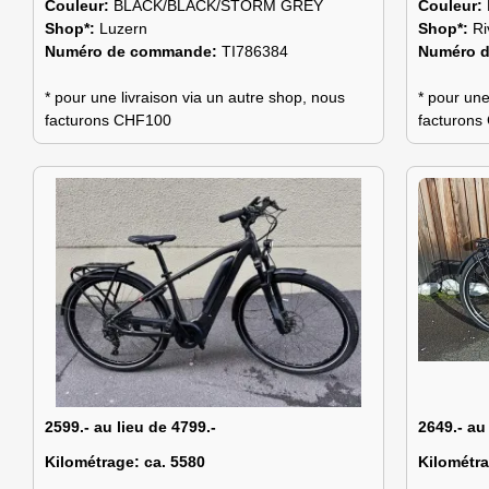
Couleur:
BLACK/BLACK/STORM GREY
Couleur:
Shop*:
Luzern
Shop*:
Ri
Numéro de commande:
TI786384
Numéro 
* pour une livraison via un autre shop, nous
* pour une
facturons CHF100
facturon
2599.- au lieu de 4799.-
2649.- au
Kilométrage:
ca. 5580
Kilométr