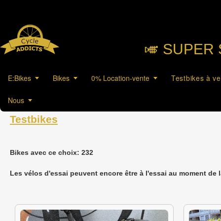
🎺︎ SUPER 
E:Bikes
Bikes
0% Location-vente
Testbikes à v
Nous
Testbikes
Bikes avec ce choix: 232
Les vélos d'essai peuvent encore être à l'essai au moment de 