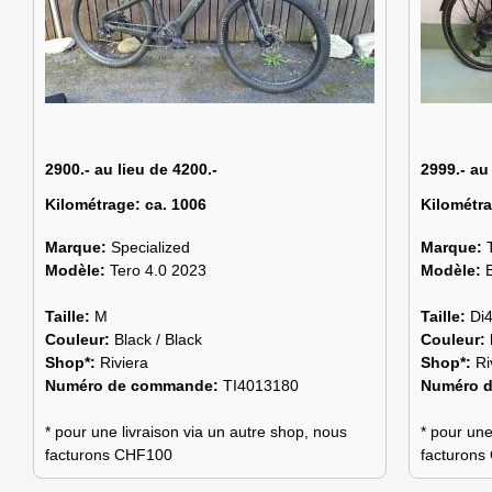
2900.- au lieu de 4200.-
2999.- au
Kilométrage:
ca. 1006
Kilométr
Marque:
Specialized
Marque:
Modèle:
Tero 4.0 2023
Modèle:
Taille:
M
Taille:
Di
Couleur:
Black / Black
Couleur:
Shop*:
Riviera
Shop*:
Ri
Numéro de commande:
TI4013180
Numéro 
* pour une livraison via un autre shop, nous
* pour une
facturons CHF100
facturon