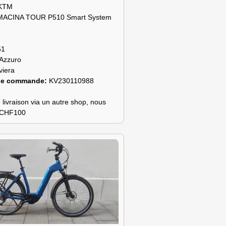
KTM
MACINA TOUR P510 Smart System
51
Azzuro
viera
de commande:
KV230110988
 livraison via un autre shop, nous
s CHF100