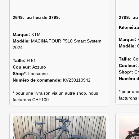
2649.- au lieu de 3799.-
2799.- au
Kilométr
Marque:
KTM
Marque:
Modèle:
MACINA TOUR P510 Smart System
Modèle:
2024
Taille:
Co
Taille:
H 51
Couleur:
Couleur:
Azzuro
Shop*:
C
Shop*:
Lausanne
Numéro 
Numéro de commande:
KV230110942
* pour une
* pour une livraison via un autre shop, nous
facturon
facturons CHF100