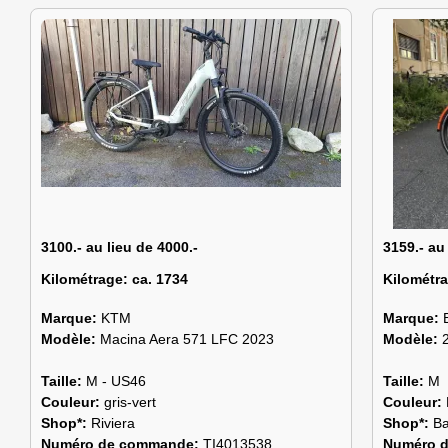
3100.- au lieu de 4000.-
3159.- au
Kilométrage:
ca. 1734
Kilométr
Marque:
KTM
Marque:
Modèle:
Macina Aera 571 LFC 2023
Modèle:
Taille:
M - US46
Taille:
M
Couleur:
gris-vert
Couleur:
Shop*:
Riviera
Shop*:
Ba
Numéro de commande:
TI4013538
Numéro 