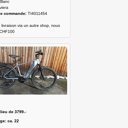
Blanc
viera
de commande:
TI4011454
 livraison via un autre shop, nous
s CHF100
 lieu de 3799.-
age:
ca. 22