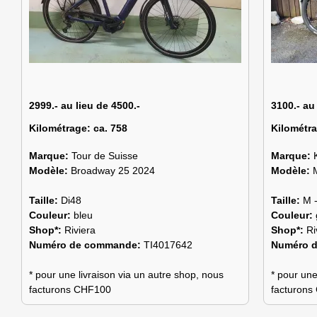
2999.- au lieu de 4500.-
3100.- au
Kilométrage:
ca. 758
Kilométr
Marque:
Tour de Suisse
Marque:
Modèle:
Broadway 25 2024
Modèle:
Taille:
Di48
Taille:
M 
Couleur:
bleu
Couleur:
Shop*:
Riviera
Shop*:
Ri
Numéro de commande:
TI4017642
Numéro 
* pour une livraison via un autre shop, nous
* pour une
facturons CHF100
facturon