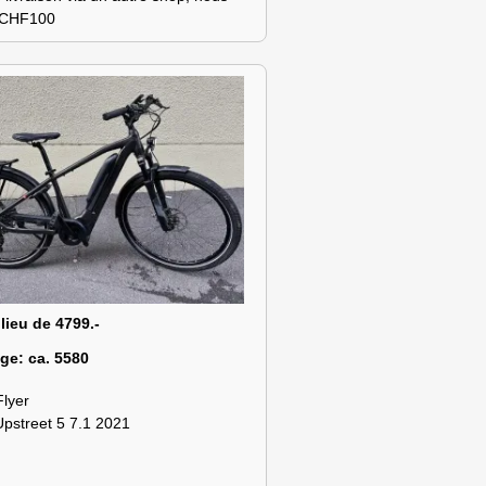
s CHF100
 lieu de 4799.-
age:
ca. 5580
Flyer
Upstreet 5 7.1 2021