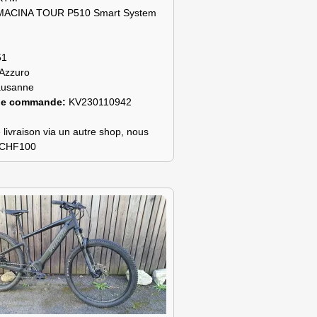
MACINA TOUR P510 Smart System
51
Azzuro
ausanne
de commande:
KV230110942
 livraison via un autre shop, nous
s CHF100