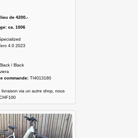
 lieu de 4200.-
age:
ca. 1006
Specialized
Tero 4.0 2023
Black / Black
viera
de commande:
TI4013180
 livraison via un autre shop, nous
s CHF100