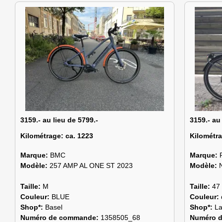
3159.- au lieu de 5799.-
3159.- au
Kilométrage:
ca. 1223
Kilométr
Marque:
BMC
Marque:
Modèle:
257 AMP AL ONE ST 2023
Modèle:
Taille:
M
Taille:
47
Couleur:
BLUE
Couleur:
Shop*:
Basel
Shop*:
L
Numéro de commande:
1358505_68
Numéro 