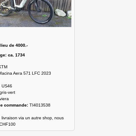
 lieu de 4000.-
age:
ca. 1734
KTM
Macina Aera 571 LFC 2023
- US46
gris-vert
viera
de commande:
TI4013538
 livraison via un autre shop, nous
s CHF100