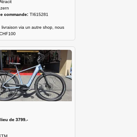
Atracit
zern
de commande:
TI615281
 livraison via un autre shop, nous
s CHF100
 lieu de 3799.-
KTM