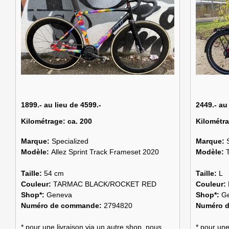
1899.- au lieu de 4599.-
2449.- au
Kilométrage:
ca. 200
Kilométr
Marque:
Specialized
Marque:
Modèle:
Allez Sprint Track Frameset 2020
Modèle:
Taille:
54 cm
Taille:
L
Couleur:
TARMAC BLACK/ROCKET RED
Couleur:
Shop*:
Geneva
Shop*:
G
Numéro de commande:
2794820
Numéro 
* pour une livraison via un autre shop, nous
* pour une