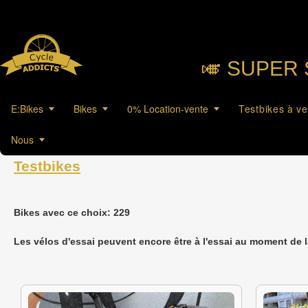
🎺︎ SUPER 
E:Bikes
Bikes
0% Location-vente
Testbikes à v
Nous
Testbikes
Bikes avec ce choix: 229
Les vélos d'essai peuvent encore être à l'essai au moment de 