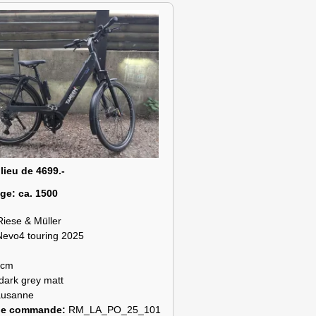
 lieu de 4699.-
age:
ca. 1500
Riese & Müller
Nevo4 touring 2025
 cm
dark grey matt
ausanne
de commande:
RM_LA_PO_25_101