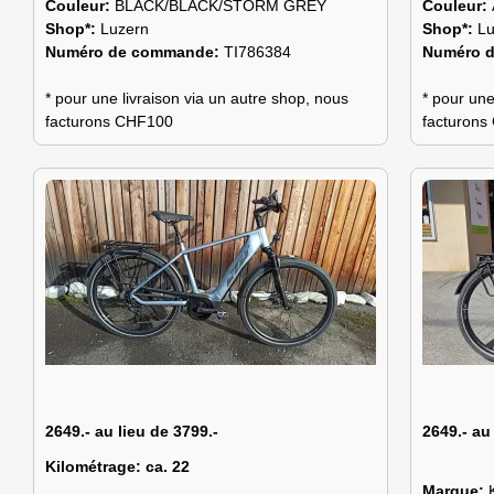
Couleur:
BLACK/BLACK/STORM GREY
Couleur:
Shop*:
Luzern
Shop*:
Lu
Numéro de commande:
TI786384
Numéro 
* pour une livraison via un autre shop, nous
* pour une
facturons CHF100
facturon
2649.- au lieu de 3799.-
2649.- au
Kilométrage:
ca. 22
Marque: