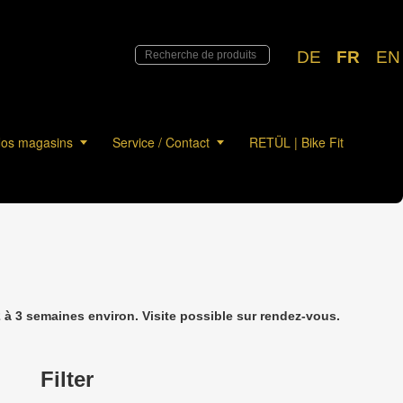
DE
FR
EN
os magasins
Service / Contact
RETÜL | Bike Fit
à 3 semaines environ. Visite possible sur rendez-vous.
Filter