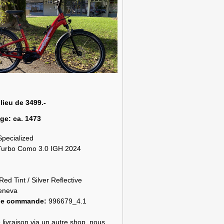
 lieu de 3499.-
age:
ca. 1473
Specialized
Turbo Como 3.0 IGH 2024
Red Tint / Silver Reflective
eneva
de commande:
996679_4.1
 livraison via un autre shop, nous