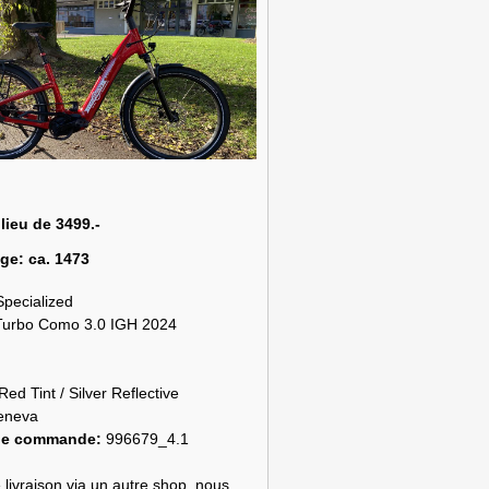
 lieu de 3499.-
age:
ca. 1473
Specialized
Turbo Como 3.0 IGH 2024
Red Tint / Silver Reflective
eneva
de commande:
996679_4.1
 livraison via un autre shop, nous