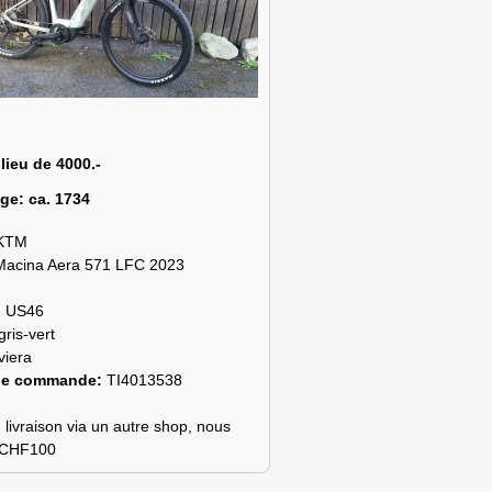
 lieu de 4000.-
age:
ca. 1734
KTM
Macina Aera 571 LFC 2023
- US46
gris-vert
viera
de commande:
TI4013538
 livraison via un autre shop, nous
s CHF100