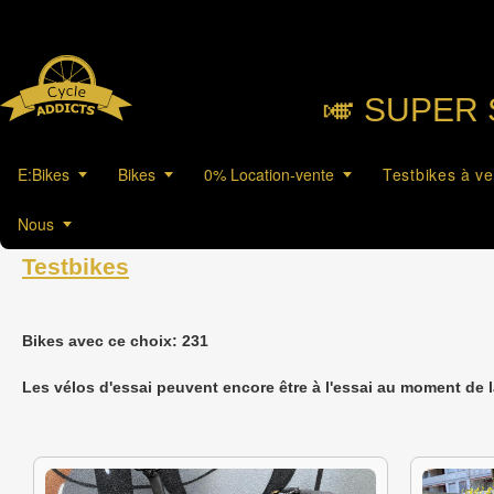
🎺︎ SUPER 
E:Bikes
Bikes
0% Location-vente
Testbikes à v
Nous
Testbikes
Bikes avec ce choix: 231
Les vélos d'essai peuvent encore être à l'essai au moment de 