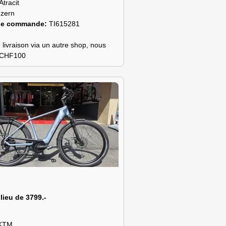
Atracit
zern
de commande:
TI615281
 livraison via un autre shop, nous
s CHF100
 lieu de 3799.-
KTM