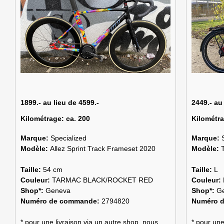
1899.- au lieu de 4599.-
2449.- au
Kilométrage:
ca. 200
Kilométr
Marque:
Specialized
Marque:
Modèle:
Allez Sprint Track Frameset 2020
Modèle:
Taille:
54 cm
Taille:
L
Couleur:
TARMAC BLACK/ROCKET RED
Couleur:
Shop*:
Geneva
Shop*:
G
Numéro de commande:
2794820
Numéro 
* pour une livraison via un autre shop, nous
* pour une