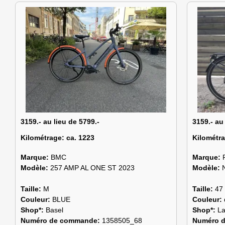
3159.- au lieu de 5799.-
3159.- au
Kilométrage:
ca. 1223
Kilométr
Marque:
BMC
Marque:
Modèle:
257 AMP AL ONE ST 2023
Modèle:
Taille:
M
Taille:
47
Couleur:
BLUE
Couleur:
Shop*:
Basel
Shop*:
L
Numéro de commande:
1358505_68
Numéro 