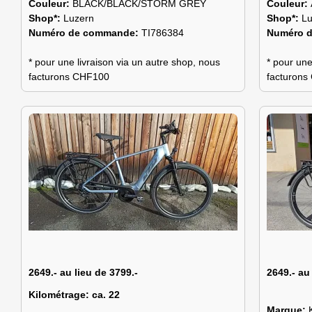
Couleur:
BLACK/BLACK/STORM GREY
Couleur:
Shop*:
Luzern
Shop*:
Lu
Numéro de commande:
TI786384
Numéro 
* pour une livraison via un autre shop, nous
* pour une
facturons CHF100
facturon
2649.- au lieu de 3799.-
2649.- au
Kilométrage:
ca. 22
Marque: