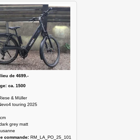
 lieu de 4699.-
age:
ca. 1500
Riese & Müller
Nevo4 touring 2025
 cm
dark grey matt
ausanne
de commande:
RM_LA_PO_25_101