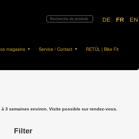
DE
FR
EN
os magasins
Service / Contact
RETÜL | Bike Fit
à 3 semaines environ. Visite possible sur rendez-vous.
Filter