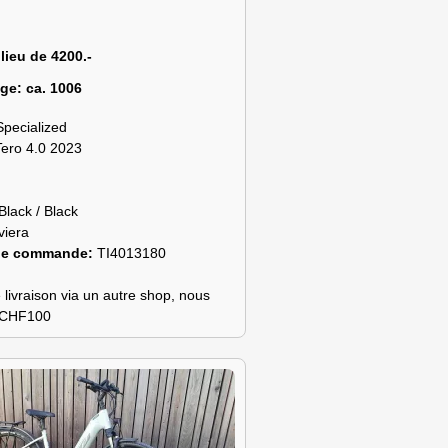
 lieu de 4200.-
age:
ca. 1006
Specialized
Tero 4.0 2023
Black / Black
viera
de commande:
TI4013180
 livraison via un autre shop, nous
s CHF100