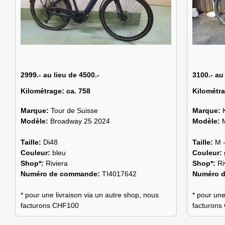
2999.- au lieu de 4500.-
3100.- au
Kilométrage:
ca. 758
Kilométr
Marque:
Tour de Suisse
Marque:
Modèle:
Broadway 25 2024
Modèle:
Taille:
Di48
Taille:
M 
Couleur:
bleu
Couleur:
Shop*:
Riviera
Shop*:
Ri
Numéro de commande:
TI4017642
Numéro 
* pour une livraison via un autre shop, nous
* pour une
facturons CHF100
facturon