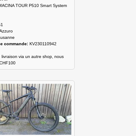
MACINA TOUR P510 Smart System
51
Azzuro
ausanne
de commande:
KV230110942
 livraison via un autre shop, nous
s CHF100